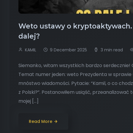
Weto ustawy o kryptoaktywach.
dalej?
KAMIL
9 December 2025
3 min read
Siemanko, witam wszystkich bardzo serdecznie! 
Temat numer jeden: weto Prezydenta w sprawie
mnóstwo wiadomości. Pytacie: “Kamil, o co chodzi
z Polski?”. Postanowiłem usiąść, przeanalizować 
mojej […]
Read More