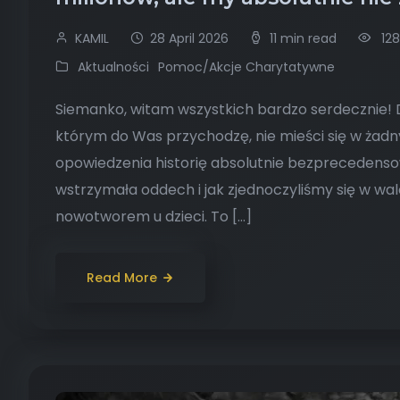
KAMIL
28 April 2026
11 min read
12
Aktualności
Pomoc/Akcje Charytatywne
Siemanko, witam wszystkich bardzo serdecznie! D
którym do Was przychodzę, nie mieści się w ż
opowiedzenia historię absolutnie bezprecedensową
wstrzymała oddech i jak zjednoczyliśmy się w wal
nowotworem u dzieci. To […]
Read More