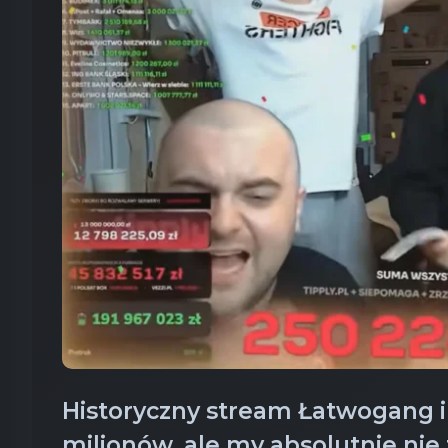
Historyczny stream Łatwogang i
milionów, ale my absolutnie ni