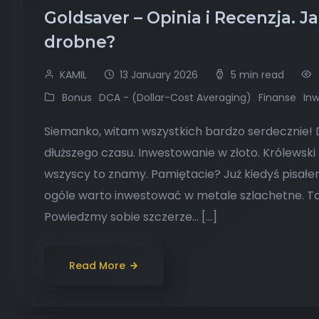
Goldsaver – Opinia i Recenzja. J
drobne?
KAMIL
13 January 2026
5 min read
Bonus
DCA - (Dollar-Cost Averaging)
Finanse
In
Siemanko, witam wszystkich bardzo serdecznie! Dz
dłuższego czasu. Inwestowanie w złoto. Królewsk
wszyscy to znamy. Pamiętacie? Już kiedyś pisałe
ogóle warto inwestować w metale szlachetne. Tam
Powiedzmy sobie szczerze… […]
Read More