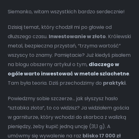
Siemanko, witam wszystkich bardzo serdecznie!
Dzisiaj temat, który chodził mi po głowie od
dłuższego czasu.
Inwestowanie w złoto
. Królewski
metal, bezpieczna przystań, “trzyma wartość”
wszyscy to znamy. Pamiętacie? Już kiedyś pisałem
na blogu obszerny artykuł o tym,
dlaczego w
ogóle warto inwestować w metale szlachetne
.
Tam była teoria. Dziś przechodzimy do
praktyki
.
Powiedzmy sobie szczerze… jak słyszysz hasło
“sztabka złota”, to co widzisz? Ja widziałem gościa
w garniturze, który wchodzi do skarbca z walizką
pieniędzy, żeby kupić jedną uncję (31,1 g). A
umówmy się wywalenie na raz
blisko 17 000 zł