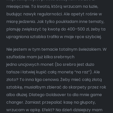
miesięcznie. To kwota, którą wrzucam na luzie,
budując nawyk regularności. Ale apetyt rośnie w
miarę jedzenia. Jak tylko poukładam inne tematy,
planuję zwiększyć tę kwotę do 400–500 zł, żeby ta
upragniona sztabka trafiła w moje ręce szybciej.
Nie jestem w tym temacie totalnym świeżakiem. W
szufladzie mam już kilka srebrnych
jedno uncjowych monet (bo srebro jest dużo
tańsze i łatwiej kupić całą monetę “na raz”). Ale
złoto? To inna liga cenowa. Żeby mieć całą złotą
sztabkę, musiałbym zbierać do skarpety przez rok
albo dłużej. Dlatego Goldsaver to dla mnie game
changer. Zamiast przepalać kasę na głupoty,
wrzucam w apkę. Efekt? Na dzień dzisiejszy mam