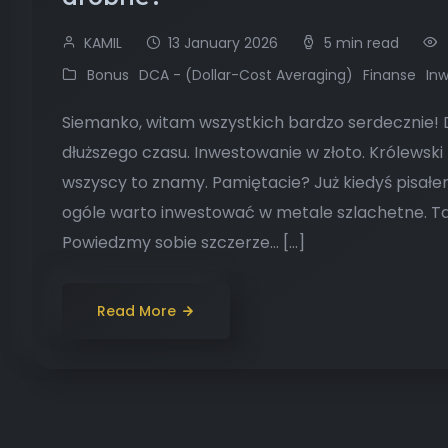
KAMIL
13 January 2026
5 min read
Bonus
DCA - (Dollar-Cost Averaging)
Finanse
In
Siemanko, witam wszystkich bardzo serdecznie! Dz
dłuższego czasu. Inwestowanie w złoto. Królewsk
wszyscy to znamy. Pamiętacie? Już kiedyś pisałe
ogóle warto inwestować w metale szlachetne. Tam
Powiedzmy sobie szczerze… […]
Read More