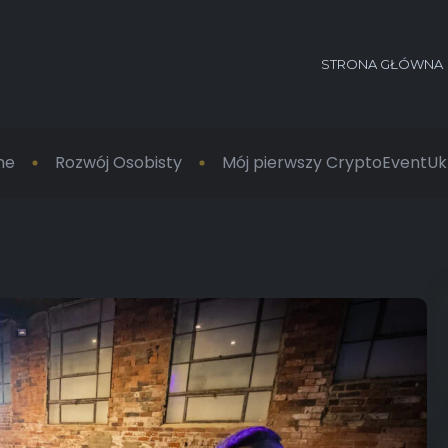
STRONA GŁÓWNA
me
Rozwój Osobisty
Mój pierwszy CryptoEventUk (