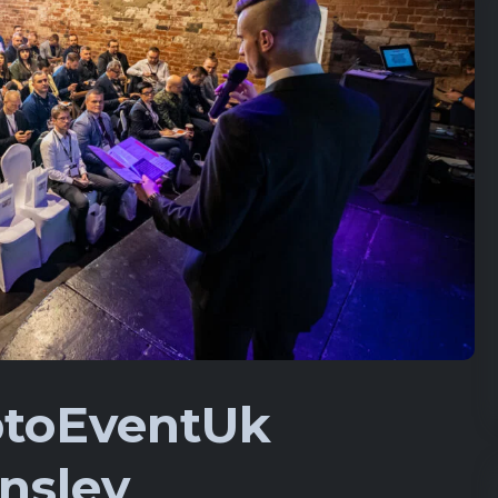
ptoEventUk
rnsley